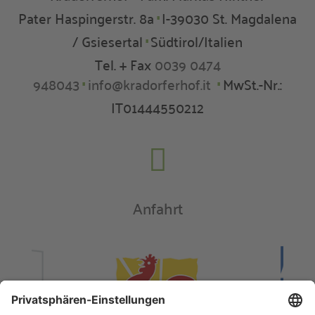
Pater Haspingerstr. 8a
I-39030 St. Magdalena
∎
/ Gsiesertal
Südtirol/Italien
∎
Tel. + Fax
0039 0474
948043
info@kradorferhof.it
MwSt.-Nr.:
∎
∎
IT01444550212

Anfahrt