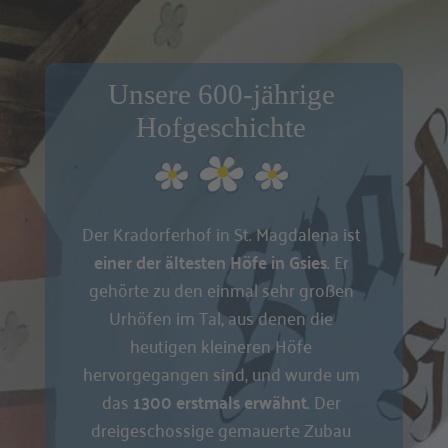
Unsere 600-jährige
Hofgeschichte
Der Kradorferhof in St. Magdalena ist
einer der ältesten Höfe in Gsies
. Er
gehörte zu den einmal sehr großen
Urhöfen im Tal, aus denen die
heutigen kleineren Höfe
hervorgegangen sind, und wurde um
das
1300 erstmals erwähnt
. Der
dreigeschossige gemauerte Zubau