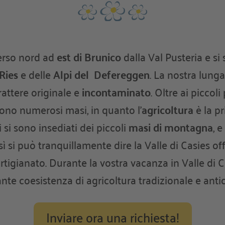
verso nord ad
est di Brunico
dalla Val Pusteria e si
Ries
e delle
Alpi del Defereggen
. La nostra lung
rattere originale e
incontaminato
. Oltre ai piccol
 sono numerosi masi, in quanto l’
agricoltura
è la pr
i si sono insediati dei piccoli
masi di montagna
, 
osì si può tranquillamente dire la Valle di Casies of
rtigianato. Durante la vostra vacanza in Valle di C
nte coesistenza di agricoltura tradizionale e anti
Inviare ora una richiesta!