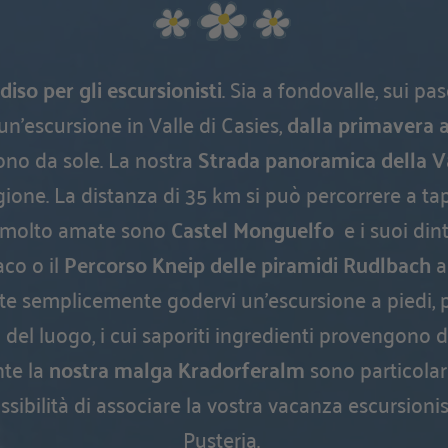
diso per gli escursionisti
. Sia a fondovalle, sui pasc
un’escursione in Valle di Casies,
dalla primavera a
no da sole. La nostra
Strada panoramica della Va
gione. La distanza di 35 km si può percorrere a tap
he molto amate sono
Castel Monguelfo
e i suoi dint
aco o il
Percorso Kneip delle piramidi Rudlbach
a
lete semplicemente godervi un’escursione a piedi
 del luogo, i cui saporiti ingredienti provengono 
te la
nostra malga Kradorferalm
sono particola
ssibilità di associare la vostra vacanza escursionis
Pusteria.